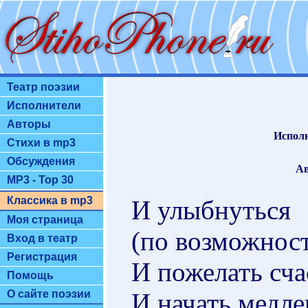
Театр поэзии
Исполнители
Авторы
Исполн
Стихи в mp3
Обсуждения
Ав
MP3 - Top 30
Классика в mp3
И улыбнуться
Моя страница
(по возможност
Вход в театр
Регистрация
И пожелать сча
Помощь
И начать медле
О сайте поэзии