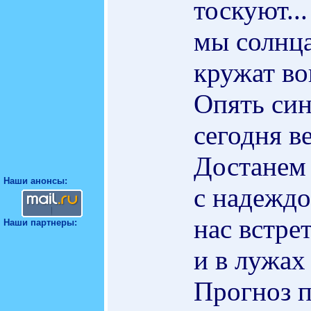
тоскуют..
мы солнца
кружат вок
Опять син
сегодня в
Достанем 
Наши анонсы:
с надеждо
нас встре
Наши партнеры:
и в лужах
Прогноз п