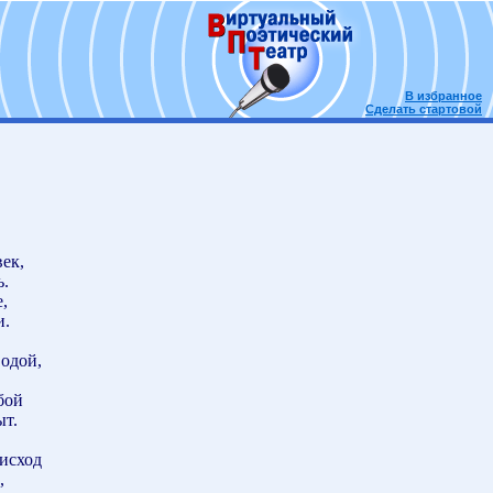
В избранное
Сделать стартовой
ек,
ь.
,
и.
водой,
обой
ыт.
исход
,