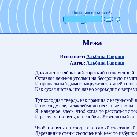
Поиск исполнителей:
Межа
Исполняет:
Альбина Гавриш
Автор:
Альбина Гавриш
Дожигает октябрь свой короткий и пламенный в
Оставляя деньков угольки на бессрочную памят
И прощальный дымок закружился в моей голове
Как сухая листва, что давно хороводит с ветрам
Тут холодная твердь, как граница с катуньской 
И повсюду следы заклеймили песчаные тропы.
Я, наверное, здесь, чтоб когда-то расстаться с т
И разлуку принять, как любви обязательный оп
Чтоб принять за исход…и за самый счастливый 
Деревянные стены сколоченной кем-то избушки