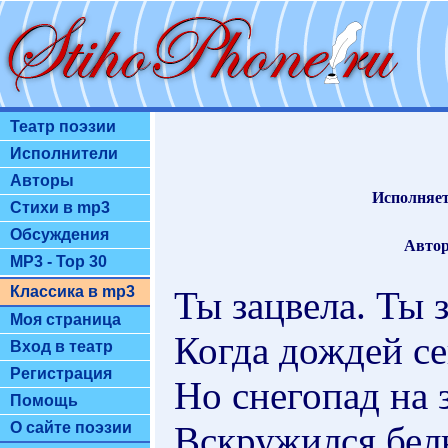
Театр поэзии
Исполнители
Авторы
Исполняет
Стихи в mp3
Обсуждения
Автор
MP3 - Top 30
Классика в mp3
Ты зацвела. Ты з
Моя страница
Когда дождей с
Вход в театр
Регистрация
Но снегопад на 
Помощь
Вскружился бел
О сайте поэзии