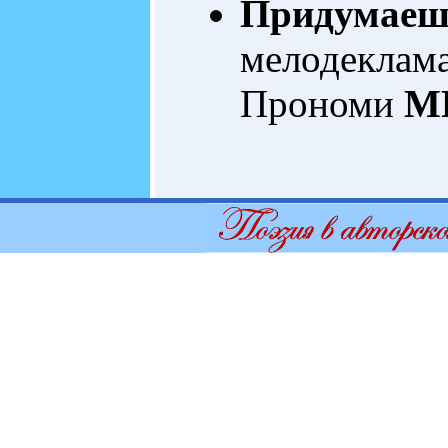
Придумаеш
мелодеклам
Прономи
MP