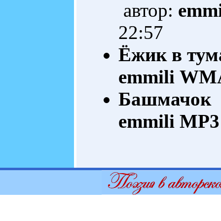
автор:
emmi
22:57
Ёжик в тум
emmili
WMA
Башмачок
А
emmili
MP3 