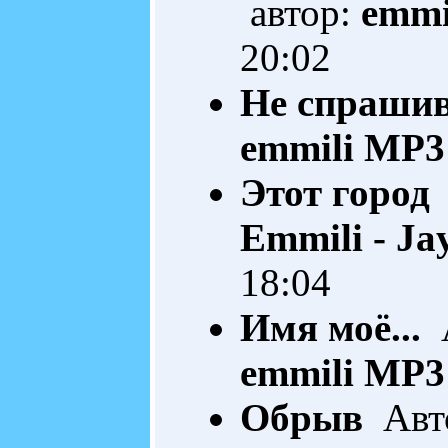
автор:
emmi
20:02
Не спрашив
emmili
MP3 
Этот город
Emmili - Ja
18:04
Имя моё...
А
emmili
MP3 
Обрыв
Авто