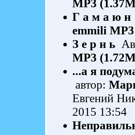
MP3 (1.37M
Г а м а ю н
emmili
MP3 
З е р н ь
Авт
MP3 (1.72M
...а я подум
автор:
Мар
Евгений Ни
2015 13:54
Неправиль