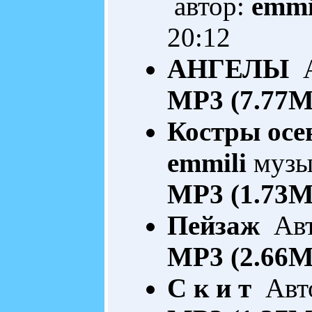
автор:
emmi
20:12
АНГЕЛЫ
А
MP3 (7.77M
Костры осе
emmili
музык
MP3 (1.73M
Пейзаж
Авт
MP3 (2.66M
С к и т
Авто