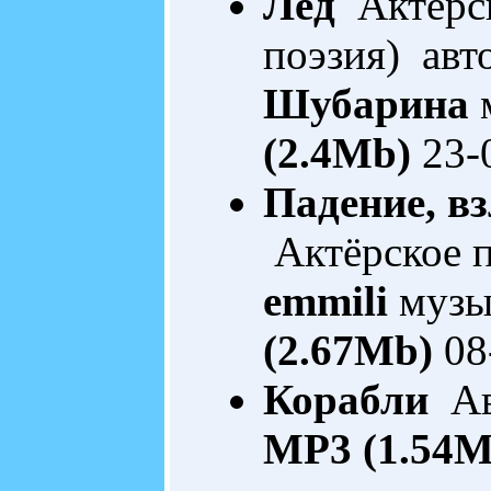
Лёд
Актёрск
поэзия) авт
Шубарина
м
(2.4Mb)
23-
Падение, в
Актёрское п
emmili
музы
(2.67Mb)
08
Корабли
Ав
MP3 (1.54M