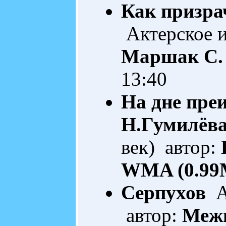
Как призра
Актерское и
Маршак С.
13:40
На дне пре
Н.Гумилёв
век) автор:
WMA (0.99
Серпухов
Ак
автор:
Межи