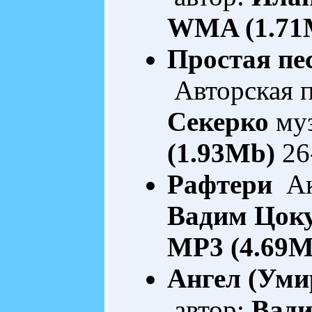
WMA (1.71
Простая пес
Авторская 
Секерко
муз
(1.93Mb)
26
Рафтери
Акт
Вадим Цок
MP3 (4.69M
Ангел (Уми
автор:
Вади