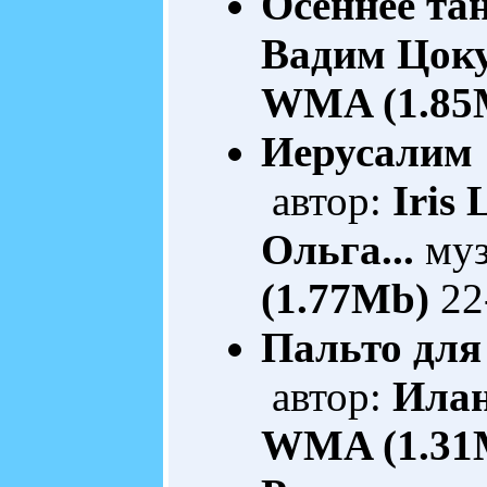
Осеннее та
Вадим Цок
WMA (1.85
Иерусалим
автор:
Iris 
Ольга...
муз
(1.77Mb)
22
Пальто для
автор:
Илан
WMA (1.31