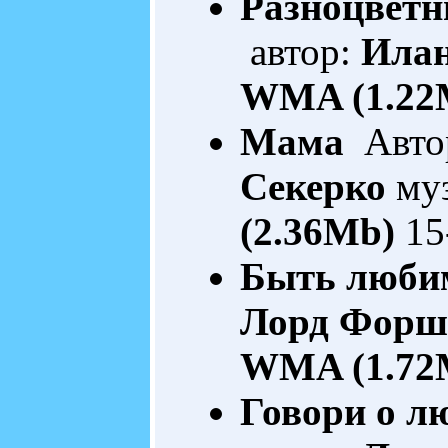
Разноцвет
автор:
Илан
WMA (1.22
Мама
Автор
Секерко
муз
(2.36Mb)
15
Быть любим
Лорд Форш
WMA (1.72
Говори о л