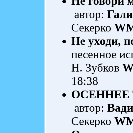
Не говори м
автор:
Гали
Секерко
WM
Не уходи, п
песенное ис
Н. Зубков
W
18:38
ОСЕННЕЕ 
автор:
Вади
Секерко
WM