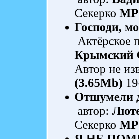
Секерко
MP3
Господи, м
Актёрское п
Крымский 
Автор не из
(3.65Mb)
19
Отшумели д
автор:
Люте
Секерко
MP3
Я НЕ ПОМ