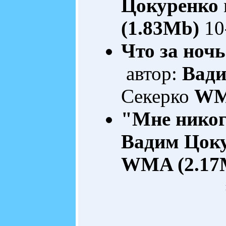
Цокуренко
(1.83Mb)
10
Что за ночь
автор:
Вади
Секерко
WM
"Мне никогд
Вадим Цок
WMA (2.17