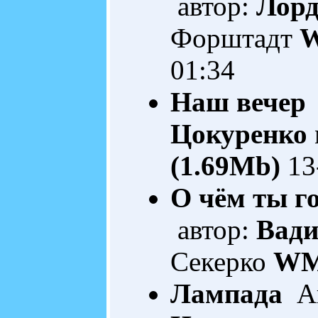
автор:
Лор
Форштадт
W
01:34
Наш вечер
Цокуренко
(1.69Mb)
13
О чём ты г
автор:
Вади
Секерко
WM
Лампада
Ав