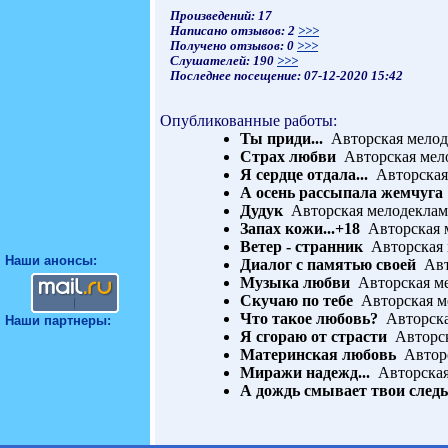
Произведений: 17
Написано отзывов: 2
>>>
Получено отзывов: 0
>>>
Слушателей: 190
>>>
Последнее посещение: 07-12-2020 15:42
Опубликованные работы:
Ты приди...
Авторская мелод
Страх любви
Авторская мел
Я сердце отдала...
Авторская
А осень рассыпала жемчуга
Дудук
Авторская мелодеклам
Запах кожи...+18
Авторская 
Ветер - странник
Авторская 
Наши анонсы:
Диалог с памятью своей
Авт
Музыка любви
Авторская ме
Cкучаю по тебе
Авторская м
Что такое любовь?
Авторска
Наши партнеры:
Я сгораю от страсти
Авторск
Материнская любовь
Авторс
Миражи надежд...
Авторская
А дождь смывает твои следы