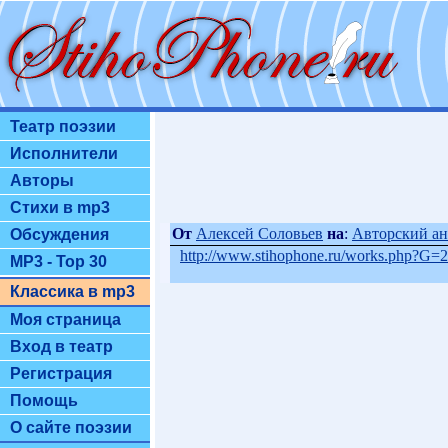
Театр поэзии
Исполнители
Авторы
Стихи в mp3
От
Алексей Соловьев
на
:
Авторский ан
Обсуждения
http://www.stihophone.ru/works.php?G
MP3 - Top 30
Классика в mp3
Моя страница
Вход в театр
Регистрация
Помощь
О сайте поэзии