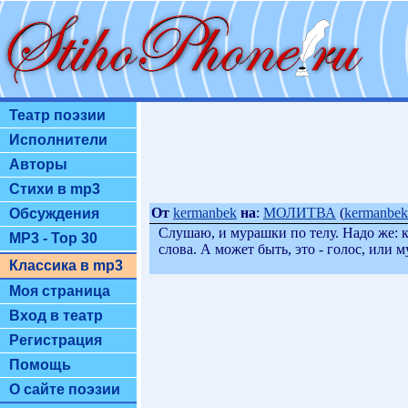
Театр поэзии
Исполнители
Авторы
Стихи в mp3
От
kermanbek
на
:
МОЛИТВА
(
kermanbek
Обсуждения
Слушаю, и мурашки по телу. Надо же: 
MP3 - Top 30
слова. А может быть, это - голос, или м
Классика в mp3
Моя страница
Вход в театр
Регистрация
Помощь
О сайте поэзии