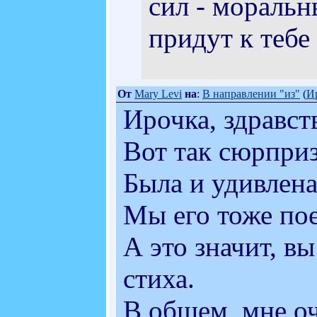
сил - моральн
придут к тебе
От
Mary Levi
на
:
В направлении "из"
(
И
Ирочка, здравст
Вот так сюрприз
Была и удивлена
Мы его тоже пое
А это значит, в
стиха.
В общем, мне оч