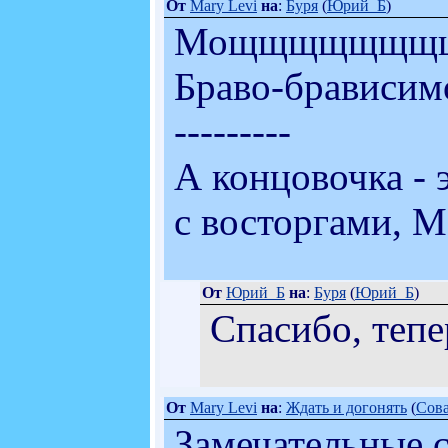
От
Mary Levi
на
:
Буря
(
Юрий_Б
)
Мощщщщщщщщщно
Браво-брависим
---------
А концовочка - 
с восторгами, 
От
Юрий_Б
на
:
Буря
(
Юрий_Б
)
Спасибо, тепе
От
Mary Levi
на
:
Ждать и догонять
(
Сов
Замечательные с