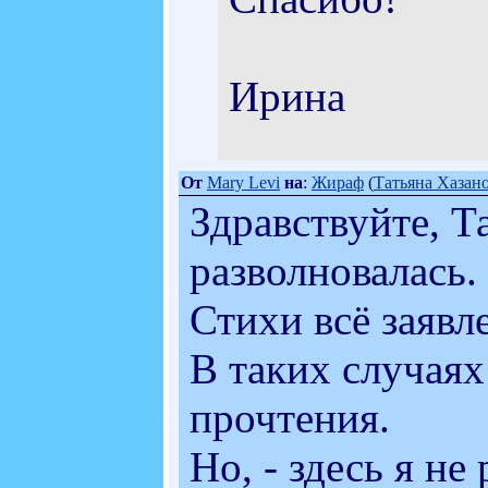
Ирина
От
Mary Levi
на
:
Жираф
(
Татьяна Хазан
Здравствуйте, Т
разволновалась.
Стихи всё заявл
В таких случая
прочтения.
Но, - здесь я не