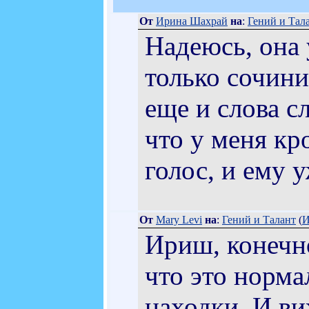
От
Ирина Шахрай
на
:
Гений и Тал
Надеюсь, она 
только сочини
еще и слова с
что у меня кр
голос, и ему 
От
Mary Levi
на
:
Гений и Талант
(
И
Ириш, конечно
что это норма
находки. И ви