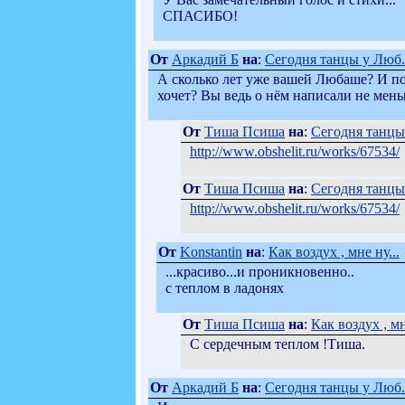
СПАСИБО!
От
Аркадий Б
на
:
Сегодня танцы у Люб.
А сколько лет уже вашей Любаше? И поч
хочет? Вы ведь о нём написали не мен
От
Тиша Псиша
на
:
Сегодня танцы 
http://www.obshelit.ru/works/67534/
От
Тиша Псиша
на
:
Сегодня танцы 
http://www.obshelit.ru/works/67534/
От
Konstantin
на
:
Как воздух , мне ну...
...красиво...и проникновенно..
с теплом в ладонях
От
Тиша Псиша
на
:
Как воздух , мн
С сердечным теплом !Тиша.
От
Аркадий Б
на
:
Сегодня танцы у Люб.