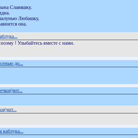
сына Славяшку.
идна.
 шалунью Любашку,
авнится она.
блука...
поэму ! Улыбайтесь вместе с нами.
сенью до...
ечки(чит...
и(чит...
 каблука...