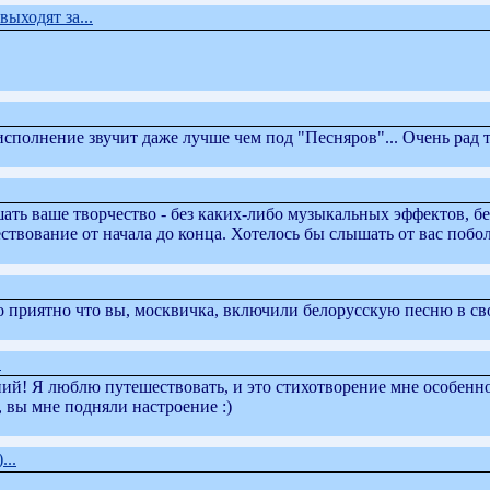
выходят за...
исполнение звучит даже лучше чем под "Песняров"... Очень рад 
шать ваше творчество - без каких-либо музыкальных эффектов, бе
ествование от начала до конца. Хотелось бы слышать от вас побо
о приятно что вы, москвичка, включили белорусскую песню в с
.
ий! Я люблю путешествовать, и это стихотворение мне особенно
 вы мне подняли настроение :)
...