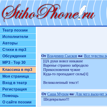
Театр поэзии
Исполнители
Авторы
Стихи в mp3
От
Владимир Сысков
на
:
Все чувства ра
Обсуждения
[i]А руки вовсе никакие
MP3 - Top 30
Варенье странно забродило
Прикосновения чужие
Классика в mp3
Куда-то пропадают силы[/i]
Моя страница
Великолепный текст!
Вход в театр
Регистрация
От
Саша Муром
на
:
Для чего выходят за
Помощь
Шедеврально!!!
О сайте поэзии