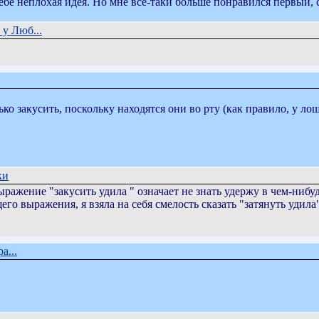
себе неплохая идея. Но мне всё-таки больше понравился первый,
у Люб...
ько закусить, поскольку находятся они во рту (как правило, у лош
ки
ражение "закусить удила " означает не знать удержу в чем-нибуд
го выражения, я взяла на себя смелость сказать "затянуть удила
а...