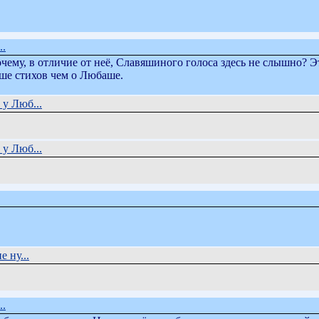
..
ему, в отличие от неё, Славяшиного голоса здесь не слышно? Эт
ьше стихов чем о Любаше.
у Люб...
у Люб...
е ну...
..