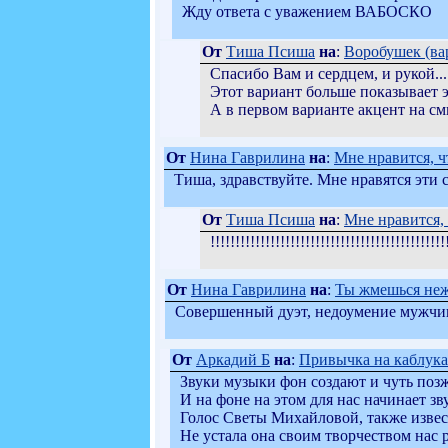
Жду ответа с уважением ВАБОСКО
От
Тиша Псиша
на
:
Воробушек (вар
Спасибо Вам и сердцем, и рукой...
Этот вариант больше показывает 
А в первом варианте акцент на см
От
Нина Гаврилина
на
:
Мне нравится, чт
Тиша, здравствуйте. Мне нравятся эти
От
Тиша Псиша
на
:
Мне нравится, 
!!!!!!!!!!!!!!!!!!!!!!!!!!!!!!!!!!!!!!!!!!
От
Нина Гаврилина
на
:
Ты жмешься нежн
Совершенный дуэт, недоумение мужчи
От
Аркадий Б
на
:
Привычка на каблука.
Звуки музыки фон создают и чуть позж
И на фоне на этом для нас начинает зв
Голос Светы Михайловой, также извес
Не устала она своим творчеством нас р