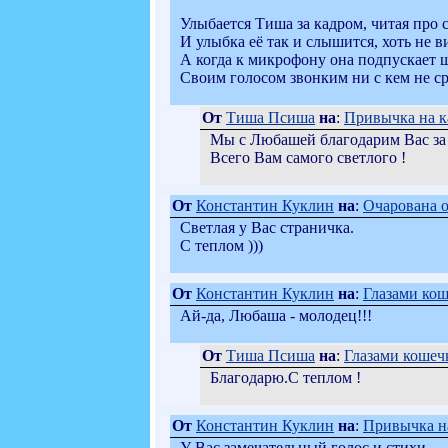
Улыбается Тиша за кадром, читая про 
И улыбка её так и слышится, хоть не в
А когда к микрофону она подпускает
Своим голосом звонким ни с кем не ср
От
Тиша Псиша
на
:
Привычка на ка
Мы с Любашей благодарим Вас за 
Всего Вам самого светлого !
От
Константин Куклин
на
:
Очарована о
Светлая у Вас страничка.
С теплом )))
От
Константин Куклин
на
:
Глазами кош
Ай-да, Любаша - молодец!!!
От
Тиша Псиша
на
:
Глазами кошечк
Благодарю.С теплом !
От
Константин Куклин
на
:
Привычка на
У Вас замечательный голос и стихи...