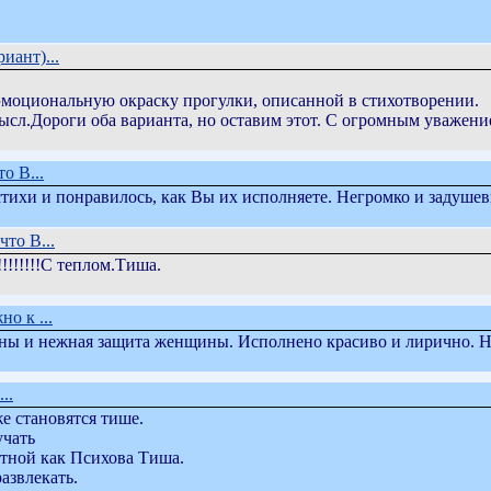
иант)...
эмоциональную окраску прогулки, описанной в стихотворении.
ысл.Дороги оба варианта, но оставим этот. С огромным уважени
о В...
 стихи и понравилось, как Вы их исполняете. Негромко и задуш
что В...
!!!!!!!!!!!!!С теплом.Тиша.
о к ...
ны и нежная защита женщины. Исполнено красиво и лирично. Н
..
е становятся тише.
учать
тной как Психова Тиша.
азвлекать.