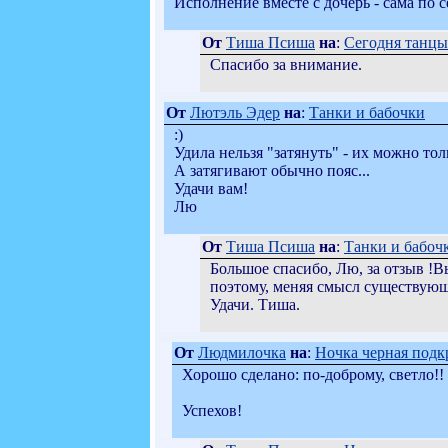
Исполнение вместе с дочерь - сама по 
От
Тиша Псиша
на
:
Сегодня танцы 
Спасибо за внимание.
От
Лютэль Эдер
на
:
Танки и бабочки
:)
Удила нельзя "затянуть" - их можно тол
А затягивают обычно пояс...
Удачи вам!
Лю
От
Тиша Псиша
на
:
Танки и бабоч
Большое спасибо, Лю, за отзыв !Вы
поэтому, меняя смысл существующе
Удачи. Тиша.
От
Людмилочка
на
:
Ночка черная подкр
Хорошо сделано: по-доброму, светло!!
Успехов!