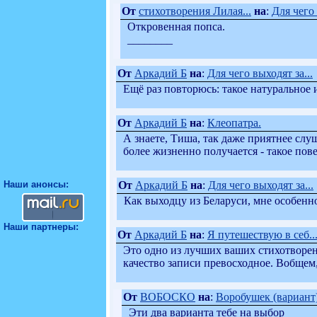
От
стихотворения Лилая...
на
:
Для чего 
Откровенная попса.
________
От
Аркадий Б
на
:
Для чего выходят за...
Ещё раз повторюсь: такое натуральное 
От
Аркадий Б
на
:
Клеопатра.
А знаете, Тиша, так даже приятнее слу
более жизненно получается - такое пов
От
Аркадий Б
на
:
Для чего выходят за...
Наши анонсы:
Как выходцу из Беларуси, мне особенн
Наши партнеры:
От
Аркадий Б
на
:
Я путешествую в себ..
Это одно из лучших ваших стихотворен
качество записи превосходное. Вобщем,
От
ВОБОСКО
на
:
Воробушек (вариант)
Эти два варианта тебе на выбор