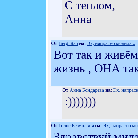
С теплом,
Анна
От
Berg Stan
на
:
Эх, напрасно молила...
Вот так и живём
жизнь , ОНА така
От
Анна Бондарева
на
:
Эх, напрасн
:)))))))
От
Голос Безмолвия
на
:
Эх, напрасно мо
Здравствуй мила