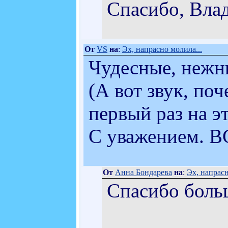
Спасибо, Вла
От
VS
на
:
Эх, напрасно молила...
Чудесные, нежн
(А вот звук, по
первый раз на э
С уважением. В
От
Анна Бондарева
на
:
Эх, напрасн
Спасибо боль