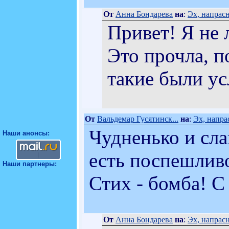
От
Анна Бондарева
на
:
Эх, напрасн
Привет! Я не 
Это прочла, п
такие были усл
От
Вальдемар Гусятинск...
на
:
Эх, напра
Чудненько и сл
Наши анонсы:
есть поспешливо
Наши партнеры:
Стих - бомба! С
От
Анна Бондарева
на
:
Эх, напрасн