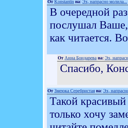
От
Konstantin
на
:
Эх, напрасно молила...
В очередной ра
послушал Ваше,
как читается. Во
От
Анна Бондарева
на
:
Эх, напрасн
Спасибо, Конс
От
Змеюка Серебристая
на
:
Эх, напрасно
Такой красивый
только хочу зам
читайте помедле