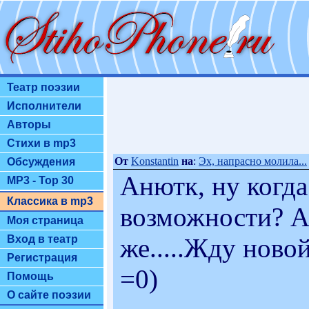
Театр поэзии
Исполнители
Авторы
Стихи в mp3
От
Konstantin
на
:
Эх, напрасно молила...
Обсуждения
Анютк, ну когд
MP3 - Top 30
Классика в mp3
возможности? Ах
Моя страница
же.....Жду новой
Вход в театр
Регистрация
=0)
Помощь
О сайте поэзии