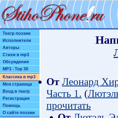
Театр поэзии
Нап
Исполнители
Авторы
Стихи в mp3
Обсуждения
MP3 - Top 30
Классика в mp3
От
Леонард Хи
Моя страница
Часть 1.
(
Лютэл
Вход в театр
Регистрация
прочитать
Помощь
О сайте поэзии
От
Лютэль Э