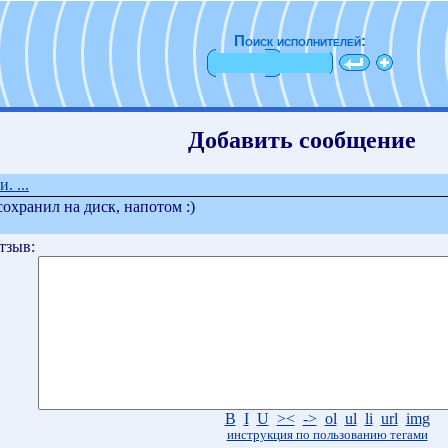
Поиск исполнителей:
Добавить сообщение
. ...
охранил на диск, напотом :)
тзыв:
B
I
U
><
->
ol
ul
li
url
img
инструкция по пользованию тегами