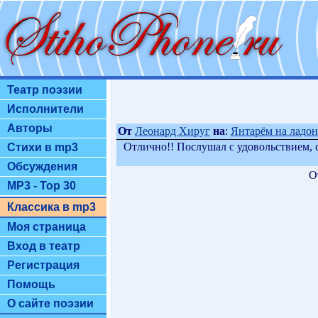
Театр поэзии
Исполнители
Авторы
От
Леонард Хируг
на
:
Янтарём на ладони
Отлично!! Послушал с удовольствием, с
Стихи в mp3
Обсуждения
О
MP3 - Top 30
Классика в mp3
Моя страница
Вход в театр
Регистрация
Помощь
О сайте поэзии