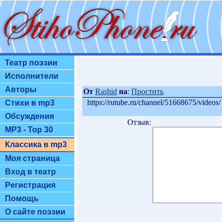
Театр поэзии
Исполнители
Авторы
От
Rashid
на
:
Простить
https://rutube.ru/channel/51668675/videos/
Стихи в mp3
Обсуждения
Отзыв:
MP3 - Top 30
Классика в mp3
Моя страница
Вход в театр
Регистрация
Помощь
О сайте поэзии