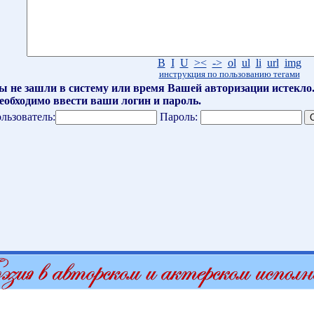
B
I
U
><
->
ol
ul
li
url
img
инструкция по пользованию тегами
ы не зашли в систему или время Вашей авторизации истекло
еобходимо ввести ваши логин и пароль.
льзователь:
Пароль: