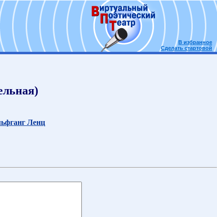
В избранное
Сделать стартовой
бельная)
льфганг Ленц