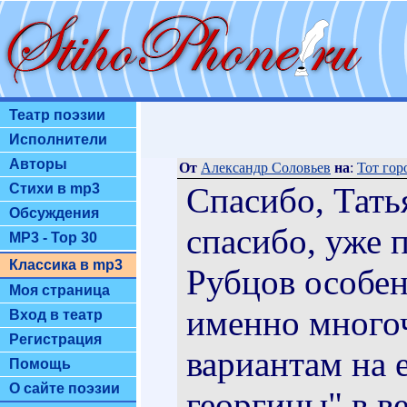
Театр поэзии
Исполнители
Авторы
От
Александр Соловьев
на
:
Тот гор
Спасибо, Тать
Стихи в mp3
Обсуждения
спасибо, уже 
MP3 - Top 30
Классика в mp3
Рубцов особен
Моя страница
именно много
Вход в театр
Регистрация
вариантам на 
Помощь
О сайте поэзии
георгины" в в