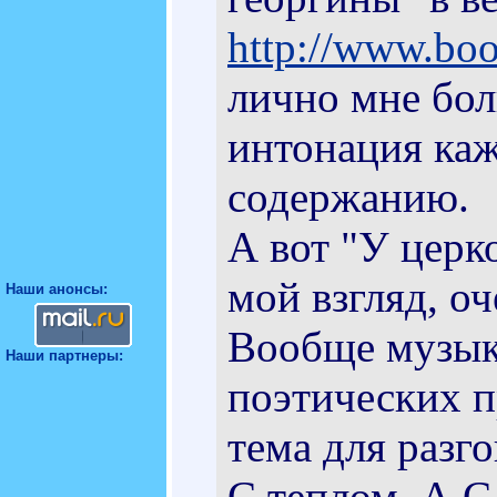
http://www.boo
лично мне бол
интонация каж
содержанию.
А вот "У церк
мой взгляд, о
Наши анонсы:
Вообще музыка
Наши партнеры:
поэтических п
тема для разго
С теплом, А.С