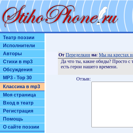
Театр поэзии
Исполнители
Авторы
От
Переделкин
на
:
Мы на крестах не
Да что ты, какие обиды? Просто с
Стихи в mp3
есть герои нашего времени.
Обсуждения
MP3 - Top 30
Отзыв:
Классика в mp3
Моя страница
Вход в театр
Регистрация
Помощь
О сайте поэзии