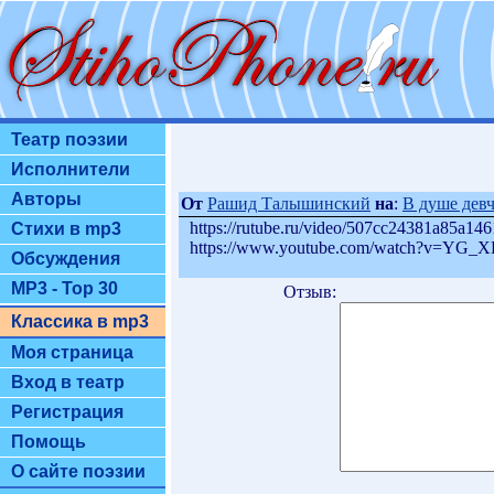
Театр поэзии
Исполнители
Авторы
От
Рашид Талышинский
на
:
В душе девч
https://rutube.ru/video/507cc24381a85a14
Стихи в mp3
https://www.youtube.com/watch?v=YG
Обсуждения
MP3 - Top 30
Отзыв:
Классика в mp3
Моя страница
Вход в театр
Регистрация
Помощь
О сайте поэзии