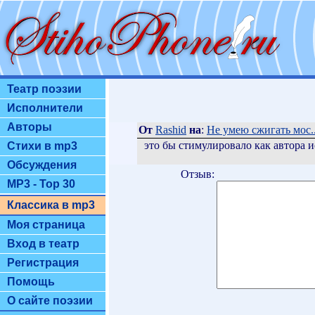
Театр поэзии
Исполнители
Авторы
От
Rashid
на
:
Не умею сжигать мос..
это бы стимулировало как автора ис
Стихи в mp3
Обсуждения
Отзыв:
MP3 - Top 30
Классика в mp3
Моя страница
Вход в театр
Регистрация
Помощь
О сайте поэзии