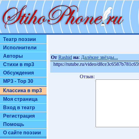
Театр поэзии
Исполнители
Авторы
От
Rashid
на
:
Далёкие звёзды...
https://rutube.ru/video/d8ce3c6587b781c6
Стихи в mp3
Обсуждения
Отзыв:
MP3 - Top 30
Классика в mp3
Моя страница
Вход в театр
Регистрация
Помощь
О сайте поэзии