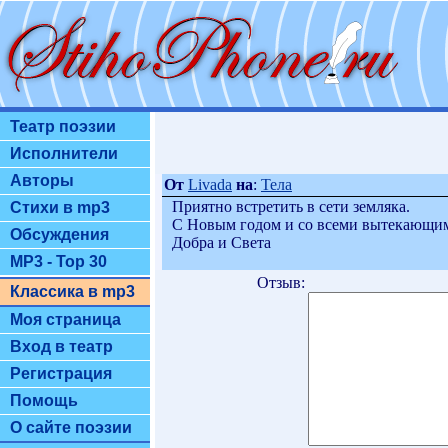
Театр поэзии
Исполнители
Авторы
От
Livada
на
:
Тела
Приятно встретить в сети земляка.
Стихи в mp3
С Новым годом и со всеми вытекающи
Обсуждения
Добра и Света
MP3 - Top 30
Отзыв:
Классика в mp3
Моя страница
Вход в театр
Регистрация
Помощь
О сайте поэзии