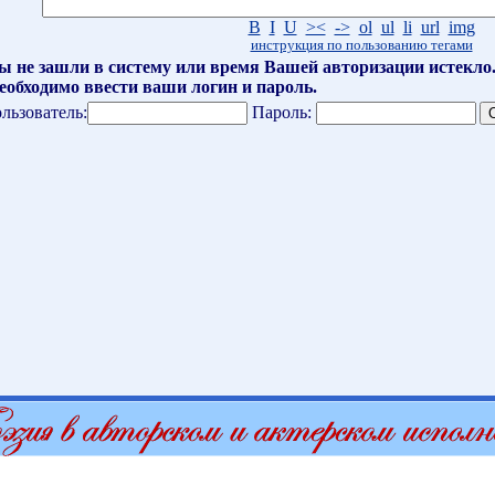
B
I
U
><
->
ol
ul
li
url
img
инструкция по пользованию тегами
ы не зашли в систему или время Вашей авторизации истекло
еобходимо ввести ваши логин и пароль.
льзователь:
Пароль: