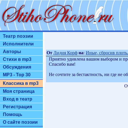
Театр поэзии
Исполнители
Авторы
От
Лидия Корф
на
:
Иные, сбросив плоть.
Приятно удивлена вашим выбором и пр
Стихи в mp3
Спасибо вам!
Обсуждения
Не сочтите за бестактность, ни где не
MP3 - Top 30
Классика в mp3
О
Моя страница
Вход в театр
Регистрация
Помощь
О сайте поэзии