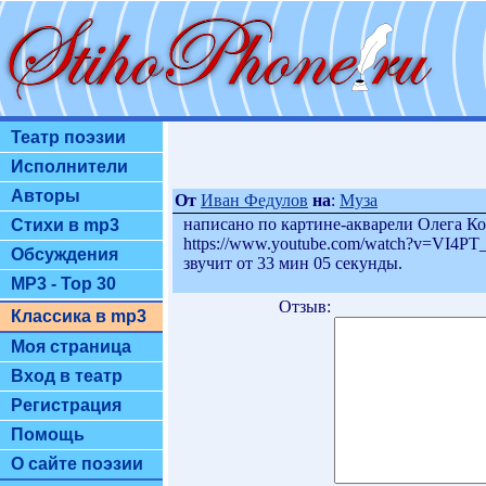
Театр поэзии
Исполнители
Авторы
От
Иван Федулов
на
:
Муза
написано по картине-акварели Олега Ко
Стихи в mp3
https://www.youtube.com/watch?v=VI4PT_
Обсуждения
звучит от 33 мин 05 секунды.
MP3 - Top 30
Отзыв:
Классика в mp3
Моя страница
Вход в театр
Регистрация
Помощь
О сайте поэзии