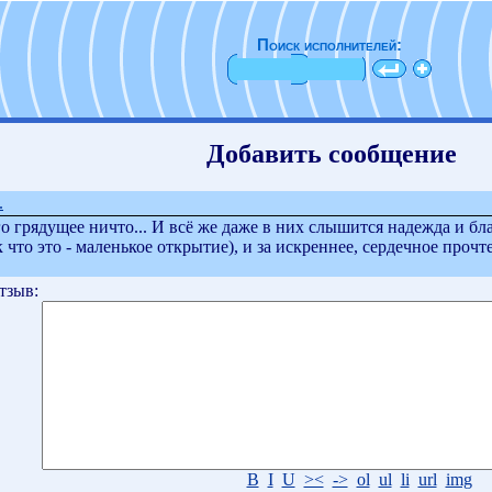
Поиск исполнителей:
Добавить сообщение
.
о грядущее ничто... И всё же даже в них слышится надежда и благ
 что это - маленькое открытие), и за искреннее, сердечное прочт
тзыв:
B
I
U
><
->
ol
ul
li
url
img