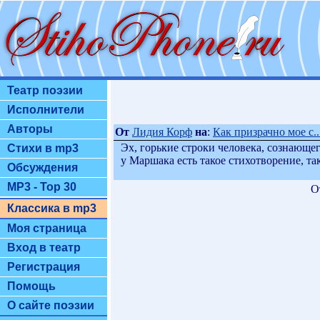
Театр поэзии
Исполнители
Авторы
От
Лидия Корф
на
:
Как призрачно мое с..
Эх, горькие строки человека, сознающег
Стихи в mp3
у Маршака есть такое стихотворение, так
Обсуждения
MP3 - Top 30
О
Классика в mp3
Моя страница
Вход в театр
Регистрация
Помощь
О сайте поэзии