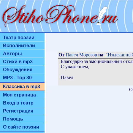
Театр поэзии
Исполнители
Авторы
От
Павел Морозов
на
:
"Изысканный 
Благодарю за эмоциональный откли
Стихи в mp3
С уважением,
Обсуждения
Павел
MP3 - Top 30
Классика в mp3
О
Моя страница
Вход в театр
Регистрация
Помощь
О сайте поэзии