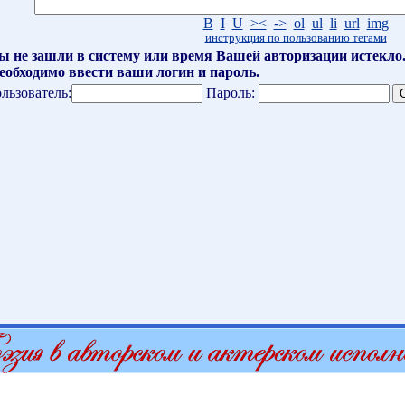
B
I
U
><
->
ol
ul
li
url
img
инструкция по пользованию тегами
ы не зашли в систему или время Вашей авторизации истекло
еобходимо ввести ваши логин и пароль.
льзователь:
Пароль: