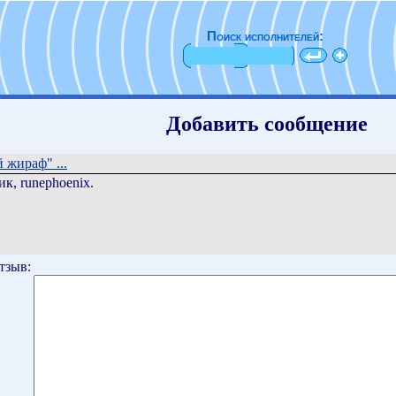
Поиск исполнителей:
Добавить сообщение
жираф" ...
к, runephoenix.
тзыв: