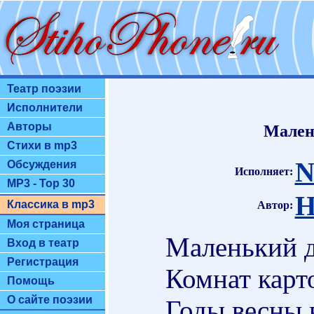
Театр поэзии
Исполнители
Авторы
Мален
Стихи в mp3
N
Обсуждения
Исполняет:
MP3 - Top 30
Н
Классика в mp3
Автор:
Моя страница
Маленький д
Вход в театр
Регистрация
Комнат карт
Помощь
О сайте поэзии
Годы весны в