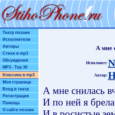
Театр поэзии
Исполнители
Авторы
А мне 
Стихи в mp3
N
Обсуждения
Исполняет:
MP3 - Top 30
Н
Классика в mp3
Автор:
Моя страница
А мне снилась в
Вход в театр
Регистрация
И по ней я брел
Помощь
О сайте поэзии
И в росистые зе