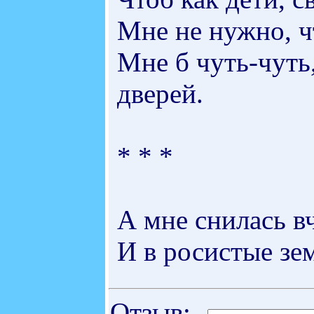
Мне не нужно, ч
Мне б чуть-чуть
дверей.
* * *
А мне снилась в
И в росистые зе
Отзыв: