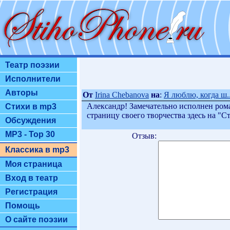
Театр поэзии
Исполнители
Авторы
От
Irina Chebanova
на
:
Я люблю, когда ш..
Александр! Замечательно исполнен рома
Стихи в mp3
страницу своего творчества здесь на "
Обсуждения
MP3 - Top 30
Отзыв:
Классика в mp3
Моя страница
Вход в театр
Регистрация
Помощь
О сайте поэзии