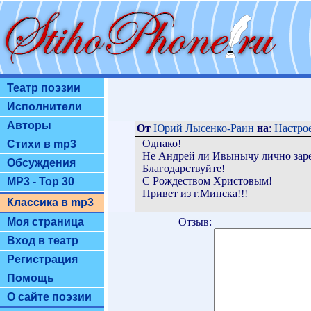
Театр поэзии
Исполнители
Авторы
От
Юрий Лысенко-Раин
на
:
Настрое
Однако!
Стихи в mp3
Не Андрей ли Ивынычу лично зарег
Обсуждения
Благодарствуйте!
С Рождеством Христовым!
MP3 - Top 30
Привет из г.Минска!!!
Классика в mp3
Отзыв:
Моя страница
Вход в театр
Регистрация
Помощь
О сайте поэзии