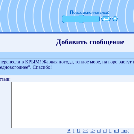
Поиск исполнителей:
Добавить сообщение
перенесли в КРЫМ! Жаркая погода, теплое море, на горе растут
едновогоднее". Спасибо!
тзыв:
B
I
U
><
->
ol
ul
li
url
img