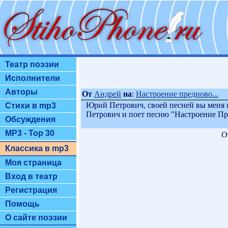
Театр поэзии
Исполнители
Авторы
От
Aндрей
на
:
Настроение предново...
Юрий Петрович, своей песней вы меня 
Стихи в mp3
Петрович и поет песню "Настроение Пр
Обсуждения
MP3 - Top 30
О
Классика в mp3
Моя страница
Вход в театр
Регистрация
Помощь
О сайте поэзии