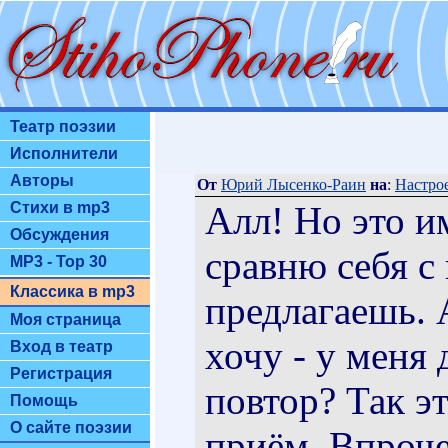
Театр поэзии
Исполнители
Авторы
От
Юрий Лысенко-Раин
на
:
Настрое
Алл! Но это и
Стихи в mp3
Обсуждения
сравню себя с
MP3 - Top 30
Классика в mp3
предлагаешь. 
Моя страница
хочу - у меня 
Вход в театр
Регистрация
повтор? Так э
Помощь
О сайте поэзии
приём. Впроч