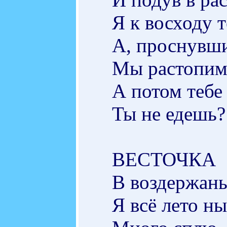
Я к восходу т
А, проснувши
Мы растопим 
А потом тебе 
Ты не едешь?!
ВЕСТОЧКА
В воздержань
Я всё лето ны