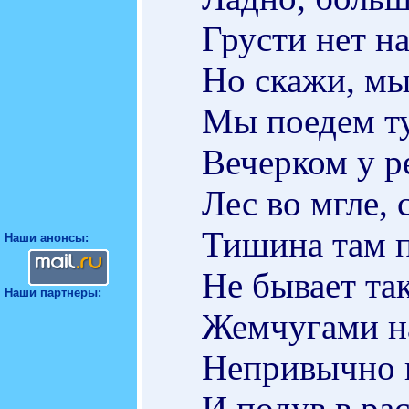
Грусти нет н
Но скажи, мы
Мы поедем ту
Вечерком у р
Лес во мгле,
Тишина там п
Наши анонсы:
Не бывает так
Наши партнеры:
Жемчугами н
Непривычно н
И подув в ра