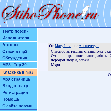
Театр поэзии
Исполнители
Авторы
От
Mary Levi
на
:
А я шепчу...
Спасибо за теплый отзыв,тоже рада
Стихи в mp3
Очень понравились ваши работы. 
Обсуждения
породой людей, эпохи.
Мэри
MP3 - Top 30
Классика в mp3
О
Моя страница
Вход в театр
Регистрация
Помощь
О сайте поэзии