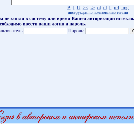
B
I
U
><
->
ol
ul
li
url
img
инструкция по пользованию тегами
ы не зашли в систему или время Вашей авторизации истекло
еобходимо ввести ваши логин и пароль.
льзователь:
Пароль: