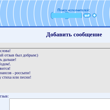
Поиск исполнителей:
Добавить сообщение
слова!
ый отзыв был добрым:)
ь дальше!
одом!.
вится!
юансов - россыпи!
у стиха или песни!
тзыв: