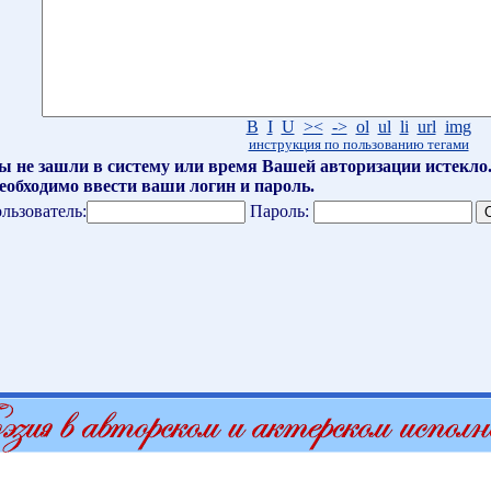
B
I
U
><
->
ol
ul
li
url
img
инструкция по пользованию тегами
ы не зашли в систему или время Вашей авторизации истекло
еобходимо ввести ваши логин и пароль.
льзователь:
Пароль: