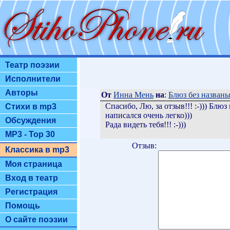
Театр поэзии
Исполнители
Авторы
От
Инна Мень
на
:
Блюз без названь
Спасибо, Лю, за отзыв!!! :-))) Блю
Стихи в mp3
написался очень легко)))
Обсуждения
Рада видеть тебя!!! :-)))
MP3 - Top 30
Отзыв:
Классика в mp3
Моя страница
Вход в театр
Регистрация
Помощь
О сайте поэзии