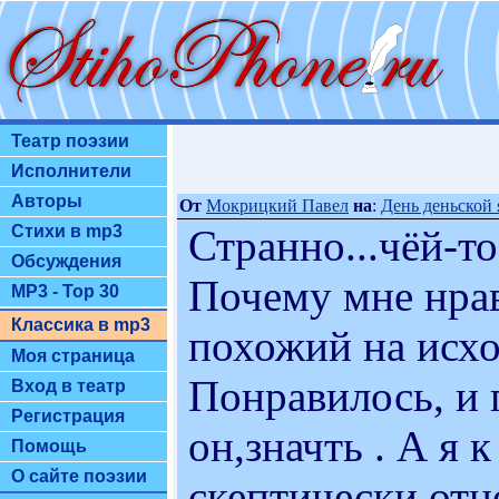
Театр поэзии
Исполнители
Авторы
От
Мокрицкий Павел
на
:
День деньской я 
Странно...чёй-то т
Стихи в mp3
Обсуждения
Почему мне нрав
MP3 - Top 30
Классика в mp3
похожий на исхо
Моя страница
Понравилось, и 
Вход в театр
Регистрация
он,значть . А я 
Помощь
О сайте поэзии
скептически отно