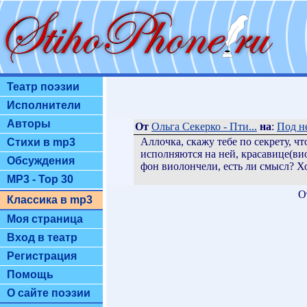
Театр поэзии
Исполнители
Авторы
От
Ольга Секерко - Пти...
на
:
Под н
Аллочка, скажу тебе по секрету, 
Стихи в mp3
исполняются на ней, красавице(вио
Обсуждения
фон виолончели, есть ли смысл? Хот
MP3 - Top 30
О
Классика в mp3
Моя страница
Вход в театр
Регистрация
Помощь
О сайте поэзии