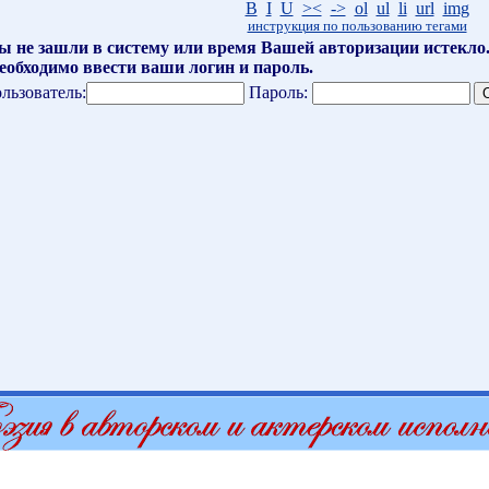
B
I
U
><
->
ol
ul
li
url
img
инструкция по пользованию тегами
ы не зашли в систему или время Вашей авторизации истекло
еобходимо ввести ваши логин и пароль.
льзователь:
Пароль: