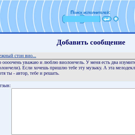
Поиск исполнителей:
Добавить сообщение
ежный стон вио...
что оооочень уважаю и люблю виолончель. У меня есть два изуми
лончели). Если хочешь пришлю тебе эту музыку. А эта мелодекла
я ты - автор, тебе и решать.
тзыв: