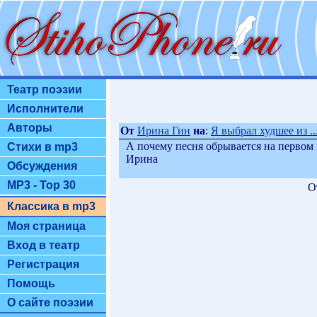
Театр поэзии
Исполнители
Авторы
От
Ирина Гин
на
:
Я выбрал худшее из ..
А почему песня обрывается на первом 
Стихи в mp3
Ирина
Обсуждения
MP3 - Top 30
О
Классика в mp3
Моя страница
Вход в театр
Регистрация
Помощь
О сайте поэзии