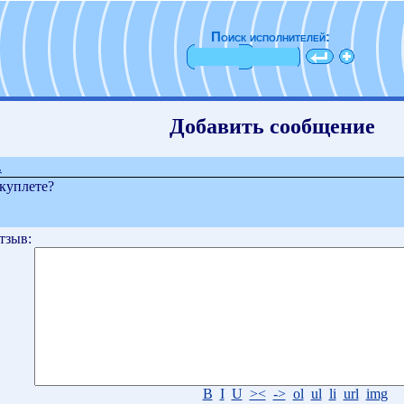
Поиск исполнителей:
Добавить сообщение
.
куплете?
тзыв:
B
I
U
><
->
ol
ul
li
url
img