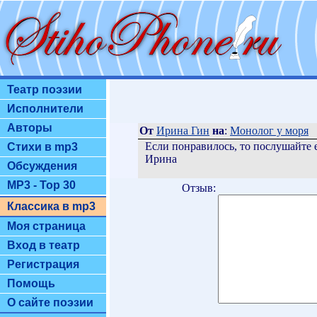
Театр поэзии
Исполнители
Авторы
От
Ирина Гин
на
:
Монолог у моря
Если понравилось, то послушайте 
Стихи в mp3
Ирина
Обсуждения
MP3 - Top 30
Отзыв:
Классика в mp3
Моя страница
Вход в театр
Регистрация
Помощь
О сайте поэзии