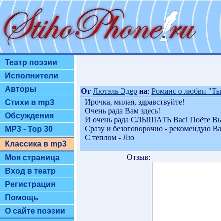
Театр поэзии
Исполнители
Авторы
От
Лютэль Эдер
на
:
Романс о любви "Ты 
Ирочка, милая, здравствуйте!
Стихи в mp3
Очень рада Вам здесь!
Обсуждения
И очень рада СЛЫШАТЬ Вас! Поёте Вы
Сразу и безоговорочно - рекомендую Ва
MP3 - Top 30
С теплом - Лю
Классика в mp3
Отзыв:
Моя страница
Вход в театр
Регистрация
Помощь
О сайте поэзии