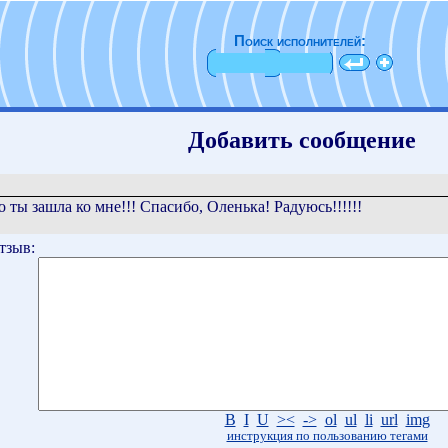
Поиск исполнителей:
Добавить сообщение
 ты зашла ко мне!!! Спасибо, Оленька! Радуюсь!!!!!!
тзыв:
B
I
U
><
->
ol
ul
li
url
img
инструкция по пользованию тегами