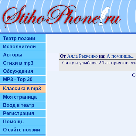
Театр поэзии
Исполнители
Авторы
От
Алла Рыженко
на
:
А помнишь...
Сижу и улыбаюсь! Так приятно, что
Стихи в mp3
Обсуждения
О
MP3 - Top 30
Классика в mp3
Моя страница
Вход в театр
Регистрация
Помощь
О сайте поэзии