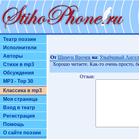
Театр поэзии
Исполнители
Авторы
От
Шимун Врочек
на
:
Улыбчивый Ангел
Хорошо читаете. Как-то очень просто, бе
Стихи в mp3
Обсуждения
Отзыв:
MP3 - Top 30
Классика в mp3
Моя страница
Вход в театр
Регистрация
Помощь
О сайте поэзии