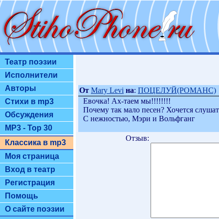
Театр поэзии
Исполнители
Авторы
От
Mary Levi
на
:
ПОЦЕЛУЙ(РОМАНС)
Евочка! Ах-таем мы!!!!!!!!
Стихи в mp3
Почему так мало песен? Хочется слушать
Обсуждения
С нежностью, Мэри и Вольфганг
MP3 - Top 30
Отзыв:
Классика в mp3
Моя страница
Вход в театр
Регистрация
Помощь
О сайте поэзии