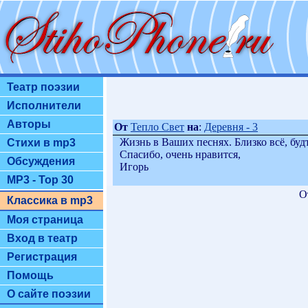
Театр поэзии
Исполнители
Авторы
От
Тепло Свет
на
:
Деревня - 3
Жизнь в Ваших песнях. Близко всё, буд
Стихи в mp3
Спасибо, очень нравится,
Обсуждения
Игорь
MP3 - Top 30
О
Классика в mp3
Моя страница
Вход в театр
Регистрация
Помощь
О сайте поэзии