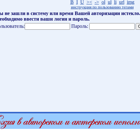
B
I
U
><
->
ol
ul
li
url
img
инструкция по пользованию тегами
ы не зашли в систему или время Вашей авторизации истекло
еобходимо ввести ваши логин и пароль.
льзователь:
Пароль: