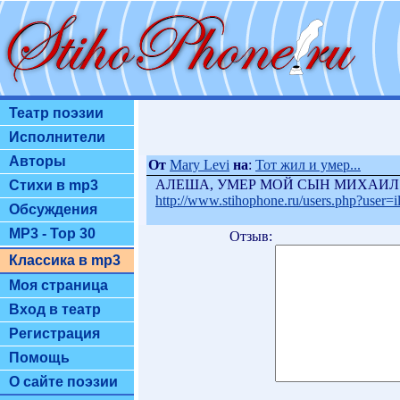
Театр поэзии
Исполнители
Авторы
От
Mary Levi
на
:
Тот жил и умер...
АЛЕША, УМЕР МОЙ СЫН МИХАИЛ
Стихи в mp3
http://www.stihophone.ru/users.php?user=il
Обсуждения
MP3 - Top 30
Отзыв:
Классика в mp3
Моя страница
Вход в театр
Регистрация
Помощь
О сайте поэзии