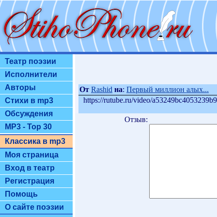
Театр поэзии
Исполнители
Авторы
От
Rashid
на
:
Первый миллион алых...
https://rutube.ru/video/a53249bc4053239
Стихи в mp3
Обсуждения
Отзыв:
MP3 - Top 30
Классика в mp3
Моя страница
Вход в театр
Регистрация
Помощь
О сайте поэзии