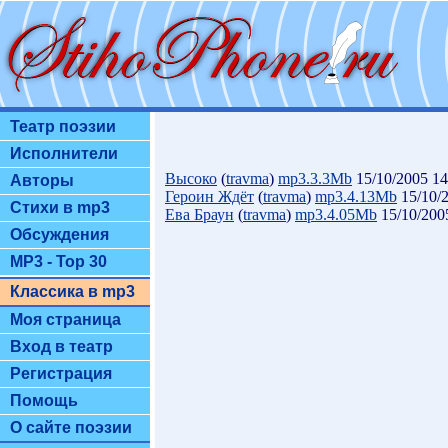
Театр поэзии
Исполнители
Высоко
(
travma
)
mp3.3.3Mb
15/10/2005 14
Авторы
Героин Ждёт
(
travma
)
mp3.4.13Mb
15/10/2
Стихи в mp3
Ева Браун
(
travma
)
mp3.4.05Mb
15/10/200
Обсуждения
MP3 - Top 30
Классика в mp3
Моя страница
Вход в театр
Регистрация
Помощь
О сайте поэзии